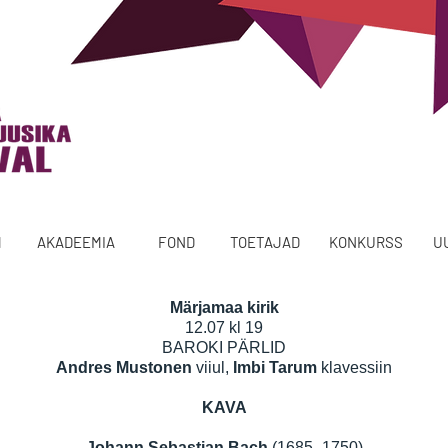
M
AKADEEMIA
FOND
TOETAJAD
KONKURSS
U
Märjamaa kirik
12.07 kl 19
BAROKI PÄRLID
Andres Mustonen
viiul,
Imbi Tarum
klavessiin
KAVA
Johann Sebastian Bach
(1685–1750)