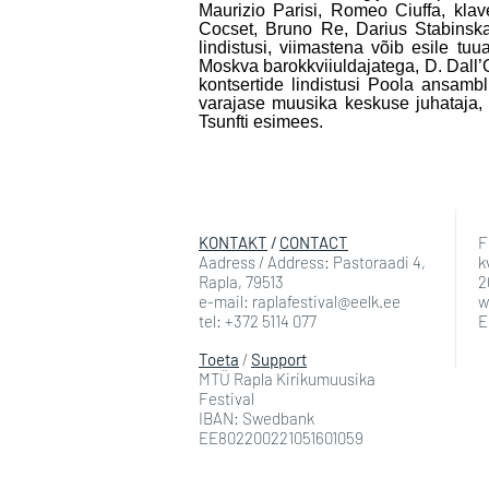
Maurizio Parisi, Romeo Ciuffa, klav
Cocset, Bruno Re, Darius Stabinska
lindistusi, viimastena võib esile tuu
Moskva barokkviiuldajatega, D. Dall’O
kontsertide lindistusi Poola ansamb
varajase muusika keskuse juhataja, s
Tsunfti esimees.
KONTAKT
/
CONTACT
F
Aadress / Address: Pastoraadi 4,
k
Rapla, 79513
2
e-mail: raplafestival@eelk.ee
w
tel: +372 5114 077
E
Toeta
/
Support
MTÜ Rapla Kirikumuusika
Festival
IBAN: Swedbank
EE802200221051601059