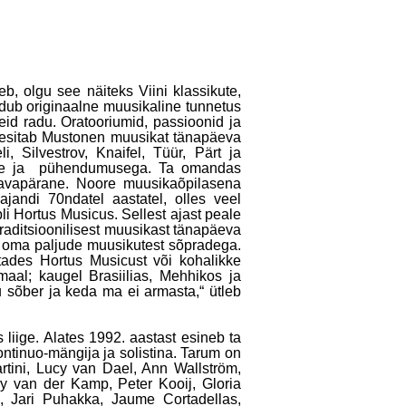
, olgu see näiteks Viini klassikute,
ldub originaalne muusikaline tunnetus
id radu. Oratooriumid, passioonid ja
ga esitab Mustonen muusikat tänapäeva
i, Silvestrov, Knaifel, Tüür, Pärt ja
 kire ja pühendumusega. Ta omandas
tavapärane. Noore muusikaõpilasena
jandi 70ndatel aastatel, olles veel
li Hortus Musicus. Sellest ajast peale
 traditsioonilisest muusikast tänapäeva
s oma paljude muusikutest sõpradega.
atades Hortus Musicust või kohalikke
aal; kaugel Brasiilias, Mehhikos ja
u sõber ja keda ma ei armasta,“ ütleb
iige. Alates 1992. aastast esineb ta
ntinuo-mängija ja solistina. Tarum on
artini, Lucy van Dael, Ann Wallström,
rry van der Kamp, Peter Kooij, Gloria
h, Jari Puhakka, Jaume Cortadellas,