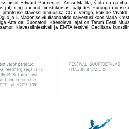
essinistid Edward Parmentier, Anssi Mattila, viola da gamb
s jpt) ning andnud meistrikursusi paljudes Euroopa muusika
a prantsuse klavessiinimuusika CD-d Vertigo, kõikide Vivaldi v
glio ja L. Madonise viiulisonaatide salvestusi koos Maria Kres
liga Arte dei Suonatori. Käesoleval ajal on Tarum Eesti Muus
amuti Klavessiinfestivali ja EMTA festivali Ceciliana kunstili
estival on pärjatud
FESTIVALI SUURTOETAJAD
valiteetmärgisega EFFE
/ MAJOR SPONSORS
015-2018/ The festival
as honored with the
FFE Label 2015-2018