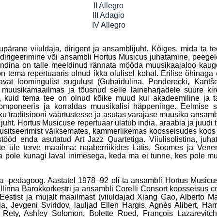
II Allegro
III Adagio
IV Allegro
 viiuldaja, dirigent ja ansamblijuht. Kõiges, mida ta teeb
 dirigeerimine või ansambli Hortus Musicus juhatamine, peege
endina on talle meeldinud rännata mööda muusikaajaloo kauge
n tema repertuaaris olnud ikka olulisel kohal. Erilise õhina
avat loomingulist sugulust (Gubaidulina, Penderecki, Kantšel
d muusikamaailmas ja tõusnud selle laineharjadele suure
is, kuid tema tee on olnud kõike muud kui akadeemiline ja 
mponeeris ja korraldas muusikalisi häppeninge. Eelmise sa
iku traditsiooni väärtustesse ja asutas varajase muusika ansamb
i juht. Hortus Musicuse repertuaar ulatub india, araabia ja juudi
musitseerimist väiksemates, kammerlikemas koosseisudes koo
stööd enda asutatud Art Jazz Quartetiga. Viiulisolistina, juh
te üle terve maailma: naaberriikides Lätis, Soomes ja Venem
Ma pole kunagi laval inimesega, keda ma ei tunne, kes pole m
 -pedagoog. Aastatel 1978–92 oli ta ansambli Hortus Musicus l
llinna Barokkorkestri ja ansambli Corelli Consort koosseisus co
Eestist ja mujalt maailmast (viiuldajad Xiang Gao, Alberto M
ja, Jevgeni Sviridov, lauljad Ellen Hargis, Agnès Alibert, Ha
e Rety, Ashley Solomon, Bolette Roed, François Lazarevitc