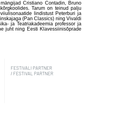
a mängijad Cristiano Contadin, Bruno
kõrgkoolides. Tarum on teinud palju
iiulisonaatide lindistust Peterburi ja
tinskajaga (Pan Classics) ning Vivaldi
ika- ja Teatriakadeemia professor ja
ne juht ning Eesti Klavessiinisõprade
FESTIVALI PARTNER
/ FESTIVAL PARTNER