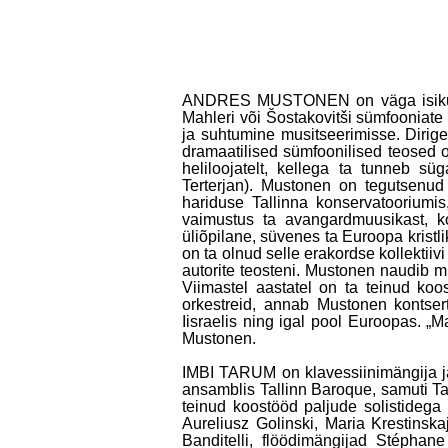
ANDRES MUSTONEN on väga isikupärane
Mahleri või Šostakovitši sümfooniate
ja suhtumine musitseerimisse. Dirig
dramaatilised sümfoonilised teosed o
heliloojatelt, kellega ta tunneb süg
Terterjan). Mustonen on tegutsenu
hariduse Tallinna konservatoorium
vaimustus ta avangardmuusikast, ko
üliõpilane, süvenes ta Euroopa kristl
on ta olnud selle erakordse kollektiiv
autorite teosteni. Mustonen naudib 
Viimastel aastatel on ta teinud koo
orkestreid, annab Mustonen kontser
Iisraelis ning igal pool Euroopas. „
Mustonen.
IMBI TARUM on klavessiinimängija ja
ansamblis Tallinn Baroque, samuti Ta
teinud koostööd paljude solistidega 
Aureliusz Golinski, Maria Krestinska
Banditelli, flöödimängijad Stéphan