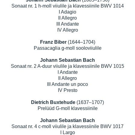
Sonaat nr. 1 h-moll viiulile ja klavessiinile BWV 1014
I Adagio
II Allegro
III Andante
IV Allegro
Franz Biber
(1644–1704)
Passacaglia g-moll sooloviiulile
Johann Sebastian Bach
Sonaat nr. 2 A-duur viiulile ja klavessiinile BWV 1015
I Andante
II Allegro
III Andante un poco
IV Presto
Dietrich Buxtehude
(1637–1707)
Prelüüd G-moll klavessiinile
Johann Sebastian Bach
Sonaat nr. 4 c-moll viiulile ja klavessiinile BWV 1017
I Largo