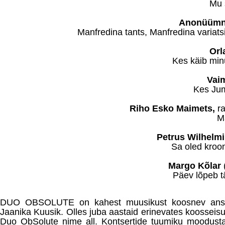
Mu 
Anonüümne
Manfredina tants, Manfredina variats
Orl
Kes käib minu
Vaim
Kes Jum
Riho Esko Maimets,
ra
M
Petrus Wilhelm
Sa oled krooni
Margo Kõlar
(
Päev lõpeb tä
DUO OBSOLUTE on kahest muusikust koosnev ansam
Jaanika Kuusik. Olles juba aastaid erinevates koosseis
Duo ObSolute nime all. Kontsertide tuumiku moodusta