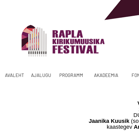
AVALEHT
AJALUGU
PROGRAMM
AKADEEMIA
FO
D
Jaanika Kuusik
(so
kaastegev
An