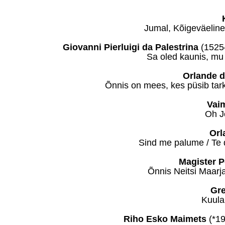
Jumal, Kõigeväeline
Giovanni Pierluigi da Palestrina
(1525–
Sa oled kaunis, mu
Orlande d
Õnnis on mees, kes püsib tark
Vaim
Oh J
Orl
Sind me palume / Te 
Magister P
Õnnis Neitsi Maarja
Gre
Kuula,
Riho Esko Maimets
(*19