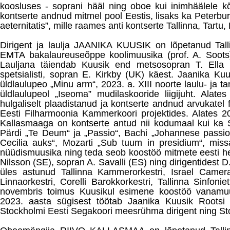
koosluses - soprani hääl ning oboe kui inimhäälele k
kontserte andnud mitmel pool Eestis, lisaks ka Peterbur
aeternitatis”, mille raames anti kontserte Tallinna, Tartu, 
Dirigent ja laulja JAANIKA KUUSIK on lõpetanud Tallin
EMTA bakalaureuseõppe koolimuusika (prof. A. Soots) ni
Lauljana täiendab Kuusik end metsosopran T. Ella
spetsialisti, sopran E. Kirkby (UK) käest. Jaanika Ku
üldlaulupeo „Minu arm“, 2023. a. XIII noorte laulu- ja 
üldlaulupeol „Iseoma” mudilaskooride liigijuht. Alat
hulgaliselt plaadistanud ja kontserte andnud arvukatel
Eesti Filharmoonia Kammerkoori projektides. Alates 
Kallasmaaga on kontserte antud nii kodumaal kui ka S
Pärdi „Te Deum“ ja „Passio“, Bachi „Johannese passioo
Cecilia auks“, Mozarti „Sub tuum in presidium“, miss
nüüdismuusika ning teda seob koostöö mitmete eesti heli
Nilsson (SE), sopran A. Savalli (ES) ning dirigentidest D.
üles astunud Tallinna Kammerorkestri, Israel Camer
Linnaorkestri, Corelli Barokkorkestri, Tallinna Sinfon
novembris toimus Kuusikul esimene koostöö vanamuu
2023. aasta sügisest töötab Jaanika Kuusik Rootsi 
Stockholmi Eesti Segakoori meesrühma dirigent ning Sto