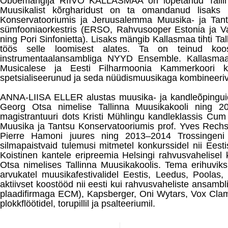
Oboemängija RIIVO KALLASMAA on lõpetanud Tallinn
Muusikalist kõrgharidust on ta omandanud lisaks 
Konservatooriumis ja Jeruusalemma Muusika- ja Tant
sümfooniaorkestris (ERSO, Rahvusooper Estonia ja V
ning Pori Sinfonietta). Lisaks mängib Kallasmaa tihti Ta
töös selle loomisest alates. Ta on teinud koos
instrumentaalansambliga NYYD Ensemble. Kallasmaa
Musicalese ja Eesti Filharmoonia Kammerkoori k
spetsialiseerunud ja seda nüüdismuusikaga kombineer
ANNA-LIISA ELLER alustas muusika- ja kandleõpinguid T
Georg Otsa nimelise Tallinna Muusikakooli ning 2
magistrantuuri dots Kristi Mühlingu kandleklassis Cum
Muusika ja Tantsu Konservatooriumis prof. Yves Rechst
Pierre Hamoni juures ning 2013–2014 Trossingeni 
silmapaistvaid tulemusi mitmetel konkurssidel nii Eesti
Koistinen kantele eripreemia Helsingi rahvusvahelisel
Otsa nimelises Tallinna Muusikakoolis. Tema erihuvi
arvukatel muusikafestivalidel Eestis, Leedus, Poolas,
aktiivset koostööd nii eesti kui rahvusvaheliste ansam
plaadifirmaga ECM), Kapsberger, Oni Wytars, Vox Claman
plokkflöötidel, torupillil ja psalteeriumil.