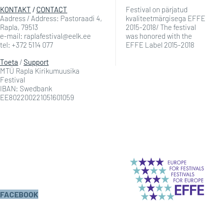
KONTAKT
/
CONTACT
Festival on pärjatud
Aadress / Address: Pastoraadi 4,
kvaliteetmärgisega EFFE
Rapla, 79513
2015-2018/ The festival
e-mail: raplafestival@eelk.ee
was honored with the
tel: +372 5114 077
EFFE Label 2015-2018
Toeta
/
Support
MTÜ Rapla Kirikumuusika
Festival
IBAN: Swedbank
EE802200221051601059
FACEBOOK