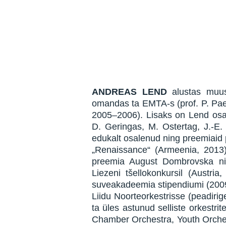
ANDREAS LEND
alustas muus
omandas ta EMTA-s (prof. P. Paem
2005–2006). Lisaks on Lend osa v
D. Geringas, M. Ostertag, J.-E. 
edukalt osalenud ning preemiaid p
„Renaissance“ (Armeenia, 2013), I
preemia August Dombrovska nim. 
Liezeni tšellokonkursil (Austr
suveakadeemia stipendiumi (2009
Liidu Noorteorkestrisse (peadiri
ta üles astunud selliste orkestr
Chamber Orchestra, Youth Orchest