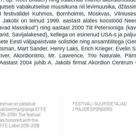
gutseb vabakutselise muusikuna nii levimuusika, džässim
 festivalidel Kuhmos, Bornholmis, Moskvas, Vilniuses,
 A. Jakobi on teinud 1999. aastast alates koostööd N
avad klassikud”) ning aastast 2000 Tiit Petersoniga (kav
id, Savijalakesed), kellega on esinenud USA-s ja palju
mete Eesti väljapaistvate solistide ning ansamblitega (Ge
sman, Mart Sander, Henry Laks, Erich Krieger, Evelin 
River, Akordionitrio, Mr. Lawrence, Trio Naturale, Pä
Aastast 2004 juhib A. Jakobi firmat Akordion Centrum
estival on pärjatud
FESTIVALI SUURTOETAJAD
valiteetmärgisega EFFE
/ MAJOR SPONSORS
015-2018/ The festival
as honored with the
FFE Label 2015-2018