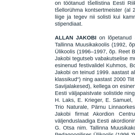
on töötanud tšellistina Eesti R
tšellorühma kontsertmeister (al 
liige ja tegev nii solisti kui
stipendiaat.
ALLAN JAKOBI
on lõpetanud a
Tallinna Muusikakoolis (1992, õp
Ülikoolis (1996–1997, õp. Reet B
Jakobi tegutseb vabakutselise mu
esinenud festivalidel Kuhmos, Bo
Jakobi on teinud 1999. aastast 
klassikud“) ning aastast 2000 Ti
Savijalakesed), kellega on esine
Eesti väljapaistvate solistide ni
H. Laks, E. Krieger, E. Samuel, 
Trio Naturale, Pärnu Linnaorke
Jakobi firmat Akordion Centr
väljenduslaadiga Eesti akordionim
G. Otsa nim. Tallinna Muusikako
Pedagoogilises Ülikoolis (1996-'