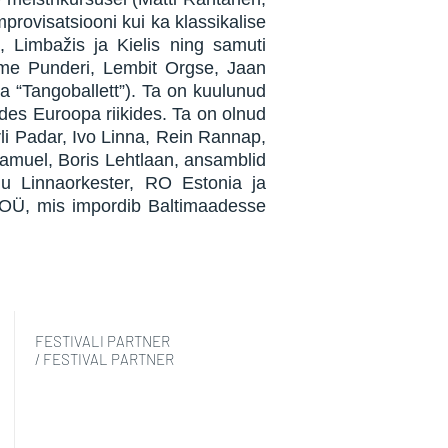
provisatsiooni kui ka klassikalise
 Limbažis ja Kielis ning samuti
eeme Punderi, Lembit Orgse, Jaan
a “Tangoballett”). Ta on kuulunud
des Euroopa riikides. Ta on olnud
rli Padar, Ivo Linna, Rein Rannap,
Samuel, Boris Lehtlaan, ansamblid
rnu Linnaorkester, RO Estonia ja
 OÜ, mis impordib Baltimaadesse
FESTIVALI PARTNER
/ FESTIVAL PARTNER