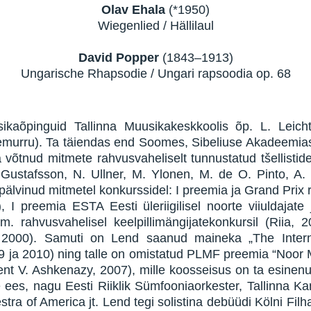
Olav Ehala
(*1950)
Wiegenlied / Hällilaul
David Popper
(1843–1913)
Ungarische Rhapsodie / Ungari rapsoodia op. 68
ikaõpinguid Tallinna Muusikakeskkoolis õp. L. Leichter
urru). Ta täiendas end Soomes, Sibeliuse Akadeemias (
õtnud mitmete rahvusvaheliselt tunnustatud tšellistide
Gustafsson, N. Ullner, M. Ylonen, M. de O. Pinto, A. I
älvinud mitmetel konkurssidel: I preemia ja Grand Prix r
 preemia ESTA Eesti üleriigilisel noorte viiuldajate ja
rahvusvahelisel keelpillimängijatekonkursil (Riia, 2
ia, 2000). Samuti on Lend saanud maineka „The Inter
 ja 2010) ning talle on omistatud PLMF preemia “Noor M
gent V. Ashkenazy, 2007), mille koosseisus on ta esinenu
ite ees, nagu Eesti Riiklik Sümfooniaorkester, Tallinna
ra of America jt. Lend tegi solistina debüüdi Kölni Filh