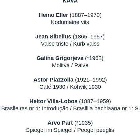
KAVA
Heino Eller
(1887–1970)
Kodumaine viis
Jean Sibelius
(1865–1957)
Valse triste / Kurb valss
Galina Grigorjeva
(*1962)
Molitva / Palve
Astor Piazzolla
(1921–1992)
Café 1930 / Kohvik 1930
Heitor Villa-Lobos
(1887–1959)
Brasileiras nr 1: Introdução / Brasiilia bachiaana nr 1: S
Arvo Pärt
(*1935)
Spiegel im Spiegel / Peegel peeglis