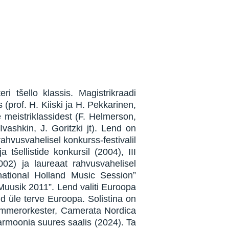
i tšello klassis. Magistrikraadi
prof. H. Kiiski ja H. Pekkarinen,
 meistriklassidest (F. Helmerson,
vashkin, J. Goritzki jt). Lend on
ahvusvahelisel konkurss-festivalil
 tšellistide konkursil (2004), III
002) ja laureaat rahvusvahelisel
national Holland Music Session”
uusik 2011”. Lend valiti Euroopa
d üle terve Euroopa. Solistina on
 Kammerorkester, Camerata Nordica
armoonia suures saalis (2024). Ta