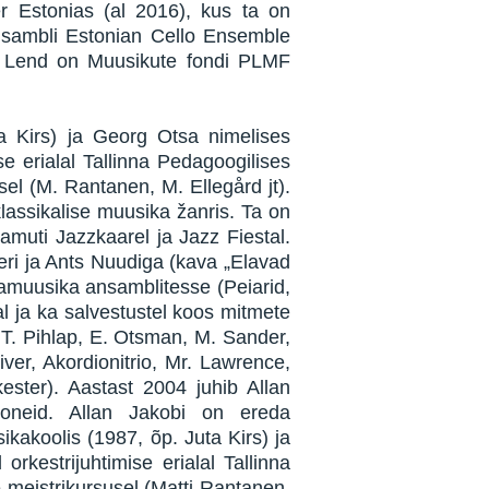
er Estonias (al 2016), kus ta on
 ansambli Estonian Cello Ensemble
as Lend on Muusikute fondi PLMF
a Kirs) ja Georg Otsa nimelises
e erialal Tallinna Pedagoogilises
el (M. Rantanen, M. Ellegård jt).
lassikalise muusika žanris. Ta on
amuti Jazzkaarel ja Jazz Fiestal.
ri ja Ants Nuudiga (kava „Elavad
vamuusika ansamblitesse (Peiarid,
l ja ka salvestustel koos mitmete
, T. Pihlap, E. Otsman, M. Sander,
ver, Akordionitrio, Mr. Lawrence,
ster). Aastast 2004 juhib Allan
ioneid. Allan Jakobi on ereda
ikakoolis (1987, õp. Juta Kirs) ja
kestrijuhtimise erialal Tallinna
 meistrikursusel (Matti Rantanen,