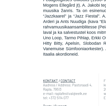
Mogens Ellegård jt). A. Jakobi te
muusika žanris. Ta on esinenud
“Jazzkaarel” ja “Jazz Fiestal”.
Arderi ja Ants Nuudiga (kava “El
rahvamuusikaansamblitesse (Peiar
laval ja ka salvestustel koos mit
Uno Loop, Tarmo Pihlap, Erkki Ot
Hitty Bitty, Apelsin, Slobodan 
Vanemuise Sümfooniaorkester). 
Itaalia akordioneid.
KONTAKT
/
CONTACT
F
Aadress / Address: Pastoraadi 4,
k
Rapla, 79513
2
e-mail: raplafestival@eelk.ee
w
tel: +372 5114 077
E