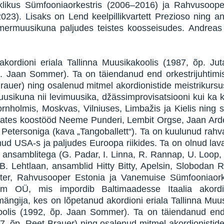
iiklikus Sümfooniaorkestris (2006–2016) ja Rahvusoop
2023). Lisaks on Lend keelpillikvartett Prezioso ning
 kammermuusikuna paljudes teistes koosseisudes. Andre
kordioni eriala Tallinna Muusikakoolis (1987, õp. Jut
. Jaan Sommer). Ta on täiendanud end orkestrijuhtimis
rauer) ning osalenud mitmel akordionistide meistrikursus
usikuna nii levimuusika, džässimprovisatsiooni kui ka k
rnholmis, Moskvas, Vilniuses, Limbažis ja Kielis ning s
alates koostööd Neeme Punderi, Lembit Orgse, Jaan Arde
it Petersoniga (kava „Tangoballett“). Ta on kuulunud rah
nud USA-s ja paljudes Euroopa riikides. Ta on olnud lava
ng ansamblitega (G. Padar, I. Linna, R. Rannap, U. Loop
B. Lehtlaan, ansamblid Hitty Bitty, Apelsin, Slobodan Ri
ster, Rahvusooper Estonia ja Vanemuise Sümfooniaorke
um OÜ, mis impordib Baltimaadesse Itaalia akord
ängija, kes on lõpetanud akordioni eriala Tallinna Muus
olis (1992, õp. Jaan Sommer). Ta on täiendanud end or
97, õp. Reet Brauer) ning osalenud mitmel akordionistide