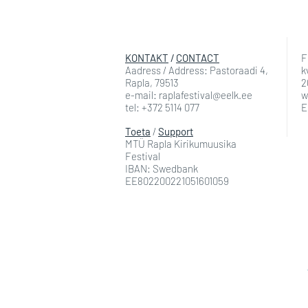
KONTAKT
/
CONTACT
F
Aadress / Address: Pastoraadi 4,
k
Rapla, 79513
2
e-mail: raplafestival@eelk.ee
w
tel: +372 5114 077
E
Toeta
/
Support
MTÜ Rapla Kirikumuusika
Festival
IBAN: Swedbank
EE802200221051601059