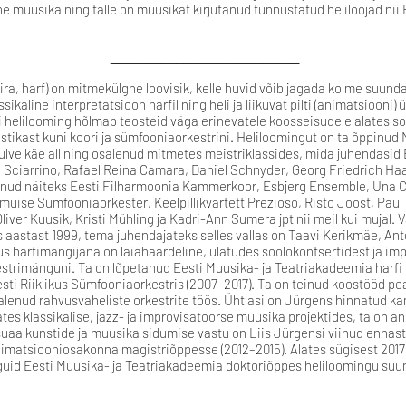
muusika ning talle on muusikat kirjutanud tunnustatud heliloojad nii E
__________________________
ira, harf) on mitmekülgne loovisik, kelle huvid võib jagada kolme suunda
sikaline interpretatsioon harfil ning heli ja liikuvat pilti (animatsiooni
 helilooming hõlmab teosteid väga erinevatele koosseisudele alates s
ustikast kuni koori ja sümfooniaorkestrini. Heliloomingut on ta õppinud 
ulve käe all ning osalenud mitmetes meistriklassides, mida juhendasid
 Sciarrino, Rafael Reina Camara, Daniel Schnyder, Georg Friedrich Haa
dnud näiteks Eesti Filharmoonia Kammerkoor, Esbjerg Ensemble, Una 
uise Sümfooniaorkester, Keelpillikvartett Prezioso, Risto Joost, Paul
, Oliver Kuusik, Kristi Mühling ja Kadri-Ann Sumera jpt nii meil kui mujal
 aastast 1999, tema juhendajateks selles vallas on Taavi Kerikmäe, Ant
us harfimängijana on laiahaardeline, ulatudes soolokontsertidest ja imp
strimänguni. Ta on lõpetanud Eesti Muusika- ja Teatriakadeemia harfi 
esti Riiklikus Sümfooniaorkestris (2007–2017). Ta on teinud koostööd pea
salenud rahvusvaheliste orkestrite töös. Ühtlasi on Jürgens hinnatud 
tes klassikalise, jazz- ja improvisatoorse muusika projektides, ta on 
isuaalkunstide ja muusika sidumise vastu on Liis Jürgensi viinud ennas
matsiooniosakonna magistriõppesse (2012–2015). Alates sügisest 2017 
uid Eesti Muusika- ja Teatriakadeemia doktoriõppes heliloomingu suun