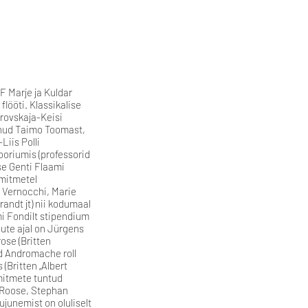
 Marje ja Kuldar
flööti. Klassikalise
brovskaja-Keisi
lnud Taimo Toomast,
iis Polli
ooriumis (professorid
se Genti Flaami
mitmetel
ma Vernocchi, Marie
randt jt) nii kodumaal
lmi Fondilt stipendium
ute ajal on Jürgens
ose (Britten
nud Andromache roll
(Britten „Albert
 mitmete tuntud
id Roose, Stephan
ujunemist on oluliselt