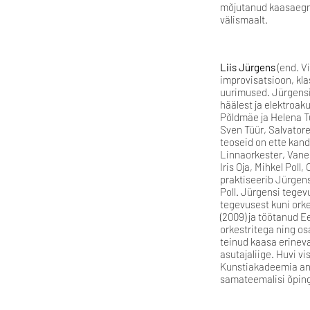
mõjutanud kaasaegne 
välismaalt.
Liis Jürgens
(end. Vi
improvisatsioon, klas
uurimused. Jürgensi
häälest ja elektroak
Põldmäe ja Helena T
Sven Tüür, Salvatore
teoseid on ette kan
Linnaorkester, Vanem
Iris Oja, Mihkel Poll
praktiseerib Jürgens
Poll. Jürgensi tegev
tegevusest kuni orke
(2009) ja töötanud E
orkestritega ning o
teinud kaasa erineva
asutajaliige. Huvi v
Kunstiakadeemia ani
samateemalisi õping