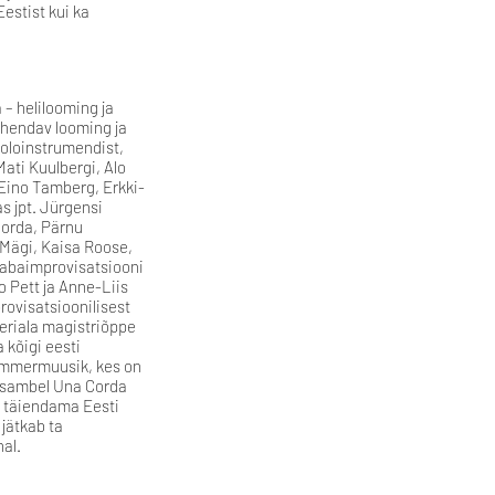
estist kui ka
 – helilooming ja
) ühendav looming ja
ooloinstrumendist,
Mati Kuulbergi, Alo
 Eino Tamberg, Erkki-
s jpt. Jürgensi
Corda, Pärnu
 Mägi, Kaisa Roose,
. Vabaimprovisatsiooni
o Pett ja Anne-Liis
rovisatsioonilisest
eriala magistriõppe
 kõigi eesti
kammermuusik, kes on
ansambel Una Corda
t täiendama Eesti
jätkab ta
al.