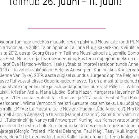
toimub
26. juuni - 11. juuli!
_________________________
sopran) on noor andekas muusik, kes on pälvinud Muusikute fondi PLMF
ia “Noor laulja 2018”. Ta on õppinud Tallinna Muusikakeskkoolis viiulit ja 
as ta 2012. aastal Georg Otsa nim Tallinna Muusikakoolis Ljudmilla Dom
ätkas Eesti Muusika- ja Teatriakadeemias, kus tema õppejõududeks on o
prof Eva Märtson-Wilson, lisaks võtab ta improvisatsioonitunde Anne-L
019 oli ta vahetusüliõpilane Belgias Antwerpeni Kuninglikus Konservat
ienne Van Dyke). 2019. aasta sügisel suundus Jürgens õppima Belgias
vasse Rahvusvahelisse Ooperiakadeemiasse. Ta on ennast täiendanud 
apaistvate ooperilauljate ja laulupedagoogide juures (sh Pille Lill, Wil
ulski, Kristian Attila, Maria Ljudko, Sofia Mazar, Margareta Haverinen B
pas. 2015. aastal eraldati talle Itaaliast ja 2017. aastal Eestist Mati Pa
 esisoprani, Wilma Vernocchi meistrikursustel osalemiseks. Lauluõping
irolle EMTAs: La Maestra Delle Novizie (Puccini „Õde Angelica“), Mrs Gr
Purcell „Dido ja Aeneas“) ja Orlando (Händel „Orlando“). Samuti on valmi
ill „Tulleminek“) ja Nancy roll Antwerpeni Kuninglikus Konservatooriumis 
n esinenud solistina Oulu Sümfooniaorkestri ees ning teinud koostööd
ajatega (Giorgio Proietti, Michiel Delanghe, Paul Mägi, Taavi Kull, Ingr
is, Benoît De Leersnyder, Laura Kalle, Taago Tubin jt). Tema lauljaks k