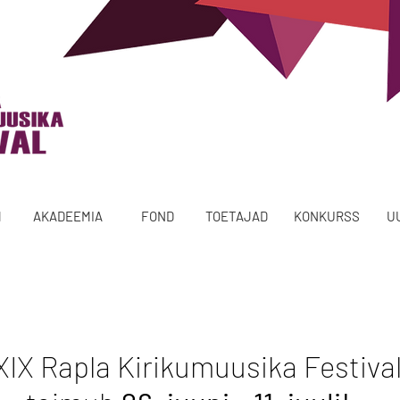
M
AKADEEMIA
FOND
TOETAJAD
KONKURSS
U
XIX Rapla Kirikumuusika Festiva