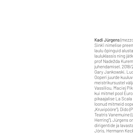
Kadi Jürgens
(mezzo
Sink'i nimelise preem
laulu õpinguid alust
lauluklassis ning j
prof Nadežda Kurem, 
juhendamisel. 2018/2
Gary Jankowski, Luc
Ooperi juurde kuulu
meistrikursustel välj
Vassiliou, Maciej Pik
kui mitmel pool Euroo
pikaajalise La Scala
loonud mitmeid ooper
„Kruvipööre“), Dido (
Teatris Vanemuine (L
Herring“). Jürgens o
dirigentide ja lavast
Jöris, Hermann Kecke