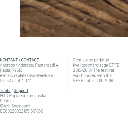
KONTAKT
/
CONTACT
Festival on pärjatud
Aadress / Address: Pastoraadi 4,
kvaliteetmärgisega EFFE
Rapla, 79513
2015-2018/ The festival
e-mail: raplafestival@eelk.ee
was honored with the
tel: +372 5114 077
EFFE Label 2015-2018
Toeta
/
Support
MTÜ Rapla Kirikumuusika
Festival
IBAN: Swedbank
EE802200221051601059