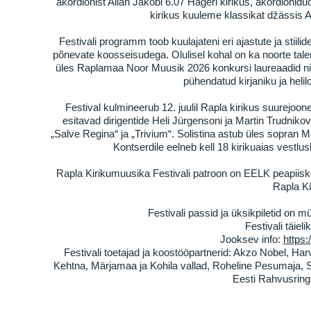
akordionist Allan Jakobi 6.07 Hageri kirikus, akordionid
kirikus kuuleme klassikat džässis 
Festivali programm toob kuulajateni eri ajastute ja stiil
põnevate koosseisudega. Olulisel kohal on ka noorte talent
üles Raplamaa Noor Muusik 2026 konkursi laureaadid ning
pühendatud kirjaniku ja hel
Festival kulmineerub 12. juulil Rapla kirikus suurejo
esitavad dirigentide Heli Jürgensoni ja Martin Trudniko
„Salve Regina“ ja „Trivium“. Solistina astub üles sopran M
Kontserdile eelneb kell 18 kirikuaias vestl
Rapla Kirikumuusika Festivali patroon on EELK peapiis
Rapla Ki
Festivali passid ja üksikpiletid on m
Festivali täiel
Jooksev info:
https:
Festivali toetajad ja koostööpartnerid: Akzo Nobel, Har
Kehtna, Märjamaa ja Kohila vallad, Roheline Pesumaja, S
Eesti Rahvusring