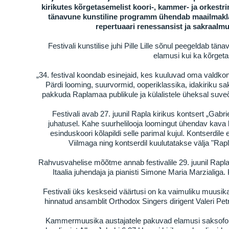
kirikutes kõrgetasemelist koori-, kammer- ja orkestr
tänavune kunstiline programm ühendab maailmaklass
repertuaari renessansist ja sakraalmu
Festivali kunstilise juhi Pille Lille sõnul peegeldab tä
elamusi kui ka kõrgeta
„34. festival koondab esinejaid, kes kuuluvad oma valdkon
Pärdi looming, suurvormid, ooperiklassika, idakiriku 
pakkuda Raplamaa publikule ja külalistele üheksal suveõh
Festivali avab 27. juunil Rapla kirikus kontsert „Gabr
juhatusel. Kahe suurhelilooja loomingut ühendav kava lo
esinduskoori kõlapildi selle parimal kujul. Kontserdi
Viilmaga ning kontserdil kuulutatakse välja "Ra
Rahvusvahelise mõõtme annab festivalile 29. juunil Rapla
Itaalia juhendaja ja pianisti Simone Maria Marzialig
Festivali üks keskseid väärtusi on ka vaimuliku muusika e
hinnatud ansamblit Orthodox Singers dirigent Valeri Petr
Kammermuusika austajatele pakuvad elamusi saksofonik