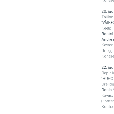
20. juu
Tallinn
"VÄIKE
Keelpi
Rootsi 
Andrea
Kavas:
Grieg 
Kontser
22. juu
Rapla k
"HUGO
Orelid
Denis 
Kavas: 
(kontse
Kontse