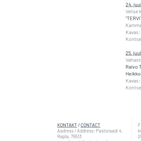
24. juu
Velise k
"TERVI
Kamme
Kavas: 
Kontse
25. juu
Vahastu
Raivo 
Heikk
Kavas: 
Kontser
KONTAKT
/
CONTACT
F
Aadress / Address: Pastoraadi 4,
k
Rapla, 79513
2