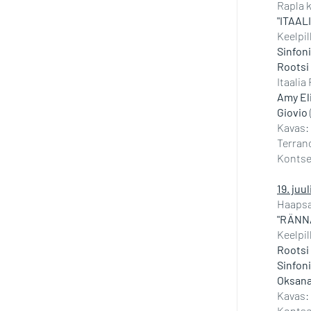
Rapla k
"ITAA
Keelpil
Sinfon
Rootsi 
Itaalia
Amy El
Giovio
Kavas: 
Terran
Kontse
19. juul
Haapsa
"RÄNN
Keelpil
Rootsi 
Sinfon
Oksana
Kavas:
Kontse