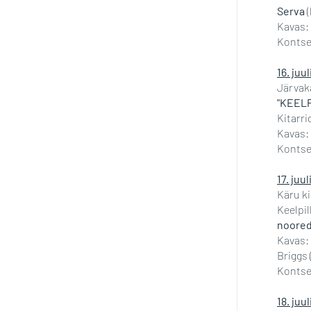
Serva
(
Kavas: 
Kontser
16. juul
Järvaka
"KEELP
Kitarr
Kavas: 
Kontser
17. juul
Käru ki
Keelpi
noored 
Kavas:
Briggs
Kontser
18. juul