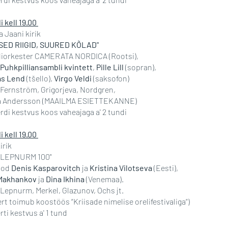
li kell 19.00
a Jaani kirik
SED RIIGID, SUURED KÕLAD"
lliorkester CAMERATA NORDICA (Rootsi),
Puhkpilliansambli kvintett
,
Pille Lill
(sopran),
s Lend
(tšello),
Virgo Veldi
(saksofon)
 Fernström, Grigorjeva, Nordgren,
ja Andersson (MAAILMA ESIETTEKANNE)
di kestvus koos vaheajaga a' 2 tundi
li kell 19.00
irik
 LEPNURM 100"
uod
Denis Kasparovitch
ja
Kristina Vilotseva
(Eesti),
Makhankov
ja
Dina Ikhina
(Venemaa).
Lepnurm, Merkel, Glazunov, Ochs jt.
rt toimub koostöös “Kriisade nimelise orelifestivaliga“)
rti kestvus a' 1 tund