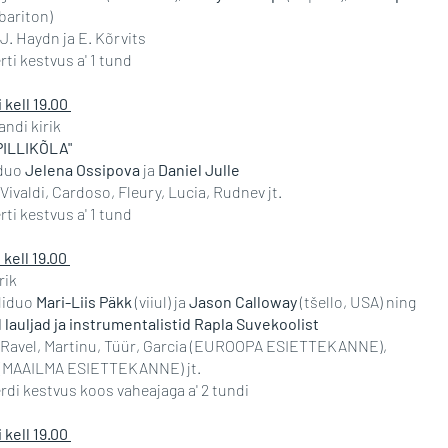
bariton)
J. Haydn ja E. Kõrvits
ti kestvus a' 1 tund
i kell 19.00
ndi kirik
ILLIKÕLA"
iduo
Jelena Ossipova
ja
Daniel Julle
Vivaldi, Cardoso, Fleury, Lucia, Rudnev jt.
ti kestvus a' 1 tund
i kell 19.00
rik
lliduo
Mari-Liis Päkk
(viiul) ja
Jason Calloway
(tšello, USA) ning
lauljad ja instrumentalistid Rapla Suvekoolist
 Ravel, Martinu, Tüür, Garcia (EUROOPA ESIETTEKANNE),
 (MAAILMA ESIETTEKANNE) jt.
di kestvus koos vaheajaga a' 2 tundi
i kell 19.00