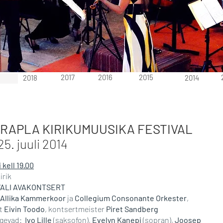
2017
2016
2015
2018
2014
I RAPLA KIRIKUMUUSIKA FESTIVAL
25. juuli 2014
i kell 19.00
irik
VALI AVAKONTSERT
Allika Kammerkoor
ja
Collegium Consonante Orkester
,
nt
Eivin Toodo
, kontsertmeister
Piret Sandberg
egevad:
Ivo Lille
(saksofon),
Evelyn Kanepi
(sopran),
Joosep