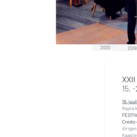
2020
2019
EELMISED AASTAD:
XXI
15. -
15. juul
Rapla k
FESTI
Credo-
dirige
Kaast