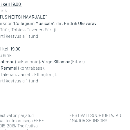
li kell 19.00
irik
TUS NEITSI MAARJALE"
rkoor
"Collegium Musicale"
, dir.
Endrik Üksvärav
Tüür, Tobias, Tavener, Pärt jt.
rti kestvus a' 1 tund
li kell 19.00
 kirik
Tafenau
(saksofonid),
Virgo Sillamaa
(kitarr),
o Remmel
(kontrabass).
Tafenau, Jarrett, Ellington jt.
ti kestvus a' 1 tund
estival on pärjatud
FESTIVALI SUURTOETAJAD
valiteetmärgisega EFFE
/ MAJOR SPONSORS
015-2018/ The festival