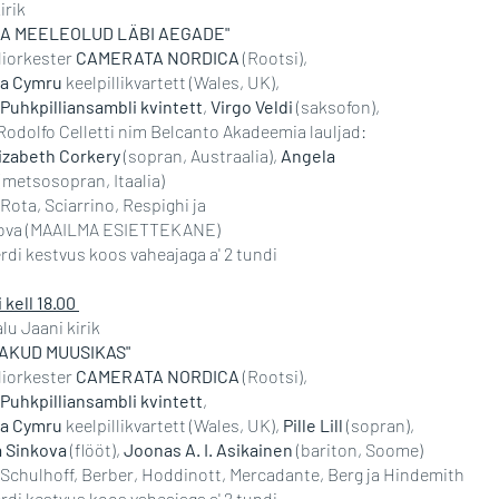
irik
LIA MEELEOLUD LÄBI AEGADE"
liorkester
CAMERATA NORDICA
(Rootsi),
ia Cymru
keelpillikvartett (Wales, UK),
Puhkpilliansambli kvintett
,
Virgo Veldi
(saksofon),
 Rodolfo Celletti nim Belcanto Akadeemia lauljad:
izabeth Corkery
(sopran, Austraalia),
Angela
(metsosopran, Itaalia)
Rota, Sciarrino, Respighi ja
ova (MAAILMA ESIETTEKANE)
rdi kestvus koos vaheajaga a' 2 tundi
i kell 18.00
lu Jaani kirik
AKUD MUUSIKAS"
liorkester
CAMERATA NORDICA
(Rootsi),
Puhkpilliansambli kvintett
,
ia Cymru
keelpillikvartett (Wales, UK),
Pille Lill
(sopran),
 Sinkova
(flööt),
Joonas A. I. Asikainen
(bariton, Soome)
 Schulhoff, Berber, Hoddinott, Mercadante, Berg ja Hindemith
rdi kestvus koos vaheajaga a' 2 tundi