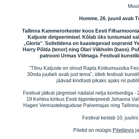
Muus
Homme, 26. juunil avab Tõ
Tallinna Kammerorkester koos Eesti Filharmoonia
Kaljuste dirigeerimisel. Kõlab üks tuntumaid sa
„Gloria“. Solistidena on kaastegevad sopranid Ye
Harry Põlda (tenor) ning Olari Viikholm (bass). Pu
patrooni Urmas Viilmaga. Festivali kunstili
"Tõnu Kaljuste on olnud Rapla Kirikumuusika Festiv
30nda juubeli avab just tema", ütleb festivali kunstili
jäävad kindlasti pikaks ajaks nii pub
Festival jätkub järgmisel nädalal nelja kontserdiga - 
19 Kehtna kirikus Eesti tippinterpreedi Johanna Vah
Hageri Vennastekoguduse Palvemajas ning Tallinna Po
Festival kestab 10. juulin
Piletid on müügis
Piletilevis
ja