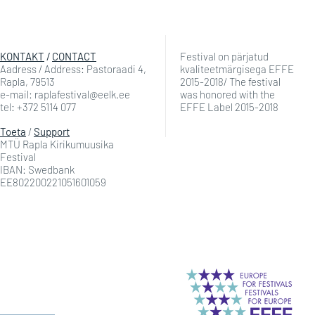
KONTAKT
/
CONTACT
Festival on pärjatud
Aadress / Address: Pastoraadi 4,
kvaliteetmärgisega EFFE
Rapla, 79513
2015-2018/ The festival
e-mail: raplafestival@eelk.ee
was honored with the
tel: +372 5114 077
EFFE Label 2015-2018
Toeta
/
Support
MTÜ Rapla Kirikumuusika
Festival
IBAN: Swedbank
EE802200221051601059