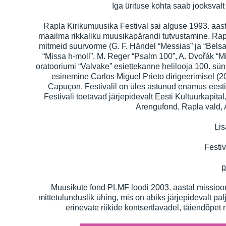
Iga ürituse kohta saab jooksvalt
Rapla Kirikumuusika Festival sai alguse 1993. aas
maailma rikkaliku muusikapärandi tutvustamine. Rap
mitmeid suurvorme (G. F. Händel “Messias” ja “Belsa
“Missa h-moll”, M. Reger “Psalm 100”, A. Dvořák “Mi
oratooriumi “Valvake” esiettekanne helilooja 100. s
esinemine Carlos Miguel Prieto dirigeerimisel (20
Capuçon. Festivalil on üles astunud enamus eesti 
Festivali toetavad järjepidevalt Eesti Kultuurkapit
Arengufond, Rapla vald, A
Lis
Festiv
p
Muusikute fond PLMF loodi 2003. aastal missiooni
mittetulunduslik ühing, mis on abiks järjepidevalt p
erinevate riikide kontsertlavadel, täiendõpet