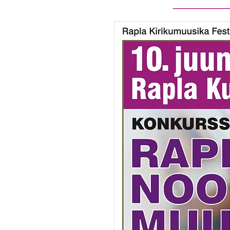
__________