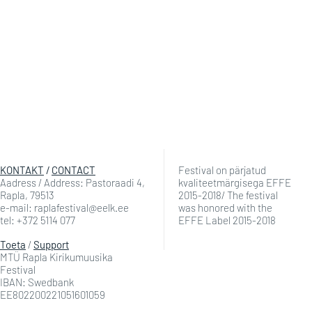
2. Stipendiumi taotlusi esitata
Kirikumuusika Festivali ja MTÜ 
korda aastas.
Stipendiumifondi pidulik väljaku
Taotlusi saab esitada alates 1. j
www.raplafestival.ee
.
KONTAKT
/
CONTACT
Festival on pärjatud
Aadress / Address: Pastoraadi 4,
kvaliteetmärgisega EFFE
Rapla, 79513
2015-2018/ The festival
e-mail: raplafestival@eelk.ee
was honored with the
tel: +372 5114 077
EFFE Label 2015-2018
Toeta
/
Support
MTÜ Rapla Kirikumuusika
Festival
IBAN: Swedbank
EE802200221051601059