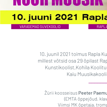
VARASEMAD SUVEKOOLID
RAPLA
10. juunil 2021 toimus Rapla 
millest võtsid osa 29 õpilast R
Kunstikoolist,Kohila Koolit
Kaiu Muusikakooli
______
Žürii koosseisus
Peeter Paemu
(EMTA õppejõud, klav
Viimsi MK õpetaja, trompe