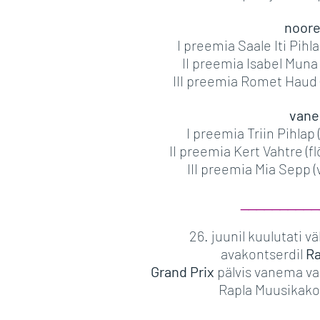
noor
I preemia Saale Iti Pihla
II preemia Isabel Muna (
III preemia Romet Haud (a
vane
I preemia Triin Pihlap (
II preemia Kert Vahtre (fl
III preemia Mia Sepp (v
__________
26. juunil kuulutati v
avakontserdil
Ra
Grand Prix
pälvis vanema va
Rapla Muusikakoo