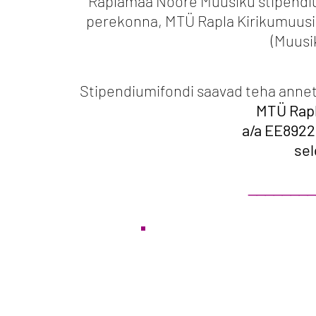
Raplamaa Noore Muusiku stipendiu
perekonna, MTÜ Rapla Kirikumuusi
(Muusi
Stipendiumifondi saavad teha annetusi
MTÜ Rapl
a/a EE892
sel
________
Stipendiumifondi statuut:
1. Raplamaa Noore Muusiku stip
Raplamaa Noor Muusik võitjate r
muusikaõpilaste igakülgne toet