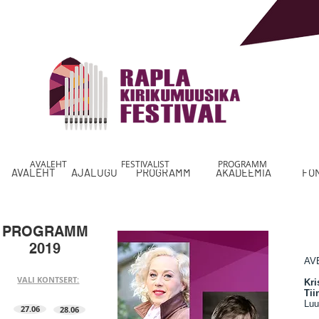
AVALEHT
FESTIVALIST
PROGRAMM
AVALEHT
AJALUGU
PROGRAMM
AKADEEMIA
FO
PROGRAMM
2019
AV
VALI KONTSERT:
Kri
Tii
Luu
27.06
28.06