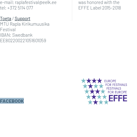
e-mail: raplafestival@eelk.ee
was honored with the
tel: +372 5114 077
EFFE Label 2015-2018
Toeta
/
Support
MTÜ Rapla Kirikumuusika
Festival
IBAN: Swedbank
EE802200221051601059
FACEBOOK