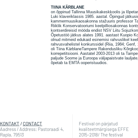
TIINA KÄRBLANE
on õppinud Tallinna Muusikakeskkoolis ja lõpetan
Luki klaveriklassis 1985. aastal. Õpingud jätkus
kammermuusikaosakonna stažuuris professor Tama
Riiklik Konservatooriumi keelpilliosakonnas kont
kontserdireisid mööda endist NSV Liitu Sojuzkonts
Õpetustöö jätkus alates 1991. aastast Kuopio Ko
olnud mitmeid edukaid esinemisi rahvuslikel keel
rahvusvahelistel konkurssidel (Riia, 1984; Genf,
oli Tiina KärblaneTampere Rakendusliku Kõrgkool
korrepetitsiooni. Aastatel 2003-2013 oli ta Tampe
paljude Soome ja Euroopa väljapaistvate lauljate,
õpetab ta EMTA ooperistuudios.
KONTAKT
/
CONTACT
Festival on pärjatud
Aadress / Address: Pastoraadi 4,
kvaliteetmärgisega EFFE
Rapla, 79513
2015-2018/ The festival