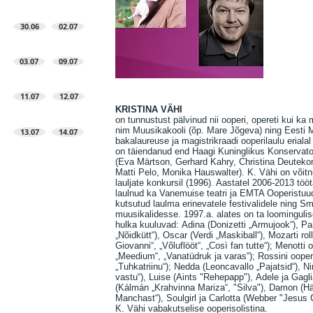
30.06
02.07
03.07
09.07
11.07
12.07
KRISTINA VÄHI
on tunnustust pälvinud nii ooperi, opereti kui ka
nim Muusikakooli (õp. Mare Jõgeva) ning Eesti
13.07
14.07
bakalaureuse ja magistrikraadi ooperilaulu eriala
on täiendanud end Haagi Kuninglikus Konservato
(Eva Märtson, Gerhard Kahry, Christina Deutekom
Matti Pelo, Monika Hauswalter). K. Vähi on võitn
lauljate konkursil (1996). Aastatel 2006-2013 tö
laulnud ka Vanemuise teatri ja EMTA Ooperistuu
kutsutud laulma erinevatele festivalidele ning Sm
muusikalidesse. 1997.a. alates on ta loomingulis
hulka kuuluvad: Adina (Donizetti „Armujook“), P
„Nõidkütt“), Oscar (Verdi „Maskiball“), Mozarti r
Giovanni“, „Võluflööt“, „Così fan tutte“); Menotti
„Meedium“, „Vanatüdruk ja varas“); Rossini ooperi
„Tuhkatriinu“); Nedda (Leoncavallo „Pajatsid“), N
vastu“), Luise (Aints "Rehepapp"), Adele ja Gagliar
(Kálmán „Krahvinna Mariza“, "Silva"), Damon (Hä
Manchast“), Soulgirl ja Carlotta (Webber "Jesus 
K. Vähi vabakutselise ooperisolistina.