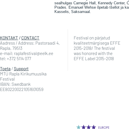
sealhulgas Carnegie Hall, Kennedy Center, 
Prades. Emanuel Wehse õpetab tšellot ja k
Kasselis, Saksamaal.
KONTAKT
/
CONTACT
Festival on pärjatud
Aadress / Address: Pastoraadi 4,
kvaliteetmärgisega EFFE
Rapla, 79513
2015-2018/ The festival
e-mail: raplafestival@eelk.ee
was honored with the
tel: +372 5114 077
EFFE Label 2015-2018
Toeta
/
Support
MTÜ Rapla Kirikumuusika
Festival
IBAN: Swedbank
EE802200221051601059