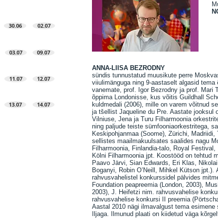
Mu
N
30.06
02.07
03.07
09.07
ANNA-LIISA BEZRODNY
sündis tunnustatud muusikute perre Moskvas
11.07
12.07
viiulimänguga ning 9-aastaselt algasid tem
vanemate, prof. Igor Bezrodny ja prof. Mari
õppima Londonisse, kus võitis Guildhall Sch
13.07
14.07
kuldmedali (2006), mille on varem võitnud se
ja tšellist Jaqueline du Pre. Aastate jooksul
Vilniuse, Jena ja Turu Filharmoonia orkestri
ning paljude teiste sümfooniaorkestritega, 
Keskipohjanmaa (Soome), Zürichi, Madriidi, T
sellistes maailmakuulsates saalides nagu M
Filharmoonia, Finlandia-talo, Royal Festival
Kölni Filharmoonia jpt. Koostööd on tehtud m
Paavo Järvi, Sian Edwards, Eri Klas, Nikola
Boganyi, Robin O’Neill, Mihkel Kütson jpt.).
rahvusvahelistel konkurssidel pälvides mitm
Foundation peapreemia (London, 2003), Musi
2003), J. Heifetzi nim. rahvusvahelise konkur
rahvusvahelise konkursi II preemia (Pörtscha
Aastal 2010 nägi ilmavalgust tema esimene s
Iljaga. Ilmunud plaati on kiidetud väga kõrg