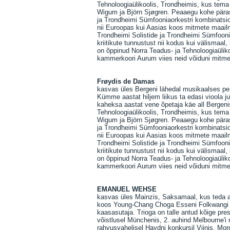
Tehnoloogiaülikoolis, Trondheimis, kus tema 
Wigum ja Björn Sjøgren. Peaaegu kohe pärast
ja Trondheimi Sümfooniaorkestri kombinatsioo
nii Euroopas kui Aasias koos mitmete maailm
Trondheimi Solistide ja Trondheimi Sümfoonia
kriitikute tunnustust nii kodus kui välism
on õppinud Norra Teadus- ja Tehnoloogiaüliko
kammerkoori Aurum viies neid võiduni mitme
Frøydis de Damas
kasvas üles Bergeni lähedal musikaalses per
Kümme aastat hiljem liikus ta edasi vioola j
kaheksa aastat vene õpetaja käe all Bergeni
Tehnoloogiaülikoolis, Trondheimis, kus tema 
Wigum ja Björn Sjøgren. Peaaegu kohe pärast
ja Trondheimi Sümfooniaorkestri kombinatsioo
nii Euroopas kui Aasias koos mitmete maailm
Trondheimi Solistide ja Trondheimi Sümfoonia
kriitikute tunnustust nii kodus kui välism
on õppinud Norra Teadus- ja Tehnoloogiaüliko
kammerkoori Aurum viies neid võiduni mitme
EMANUEL WEHSE
kasvas üles Mainzis, Saksamaal, kus teda alg
koos Young-Chang Choga Esseni Folkwangi Üli
kaasasutaja. Trioga on talle antud kõige pre
võistlusel Münchenis, 2. auhind Melbourne'i
rahvusvahelisel Haydni konkursil Viinis. Morg