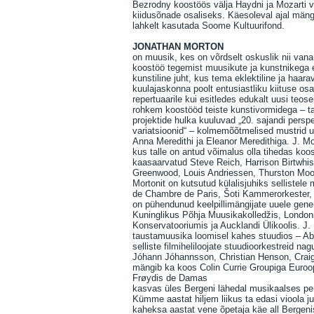
Bezrodny koostöös välja Haydni ja Mozarti vii
kiidusõnade osaliseks. Käesoleval ajal mängi
lahkelt kasutada Soome Kultuurifond.
JONATHAN MORTON
on muusik, kes on võrdselt oskuslik nii va
koostöö tegemist muusikute ja kunstnikega e
kunstiline juht, kus tema eklektiline ja haa
kuulajaskonna poolt entusiastliku kiituse os
repertuaarile kui esitledes edukalt uusi teos
rohkem koostööd teiste kunstivormidega – tan
projektide hulka kuuluvad „20. sajandi persp
variatsioonid“ – kolmemõõtmelised mustrid 
Anna Meredithi ja Eleanor Meredithiga. J. Mo
kus talle on antud võimalus olla tihedas koos
kaasaarvatud Steve Reich, Harrison Birtwhis
Greenwood, Louis Andriessen, Thurston Moore
Mortonit on kutsutud külalisjuhiks sellistel
de Chambre de Paris, Šoti Kammerorkester, C
on pühendunud keelpillimängijate uuele gener
Kuninglikus Põhja Muusikakolledžis, Londoni
Konservatooriumis ja Aucklandi Ülikoolis. J. 
taustamuusika loomisel kahes stuudios – Abb
selliste filmiheliloojate stuudioorkestreid na
Jóhann Jóhannsson, Christian Henson, Craig
mängib ka koos Colin Currie Groupiga Euroo
Frøydis de Damas
kasvas üles Bergeni lähedal musikaalses per
Kümme aastat hiljem liikus ta edasi vioola j
kaheksa aastat vene õpetaja käe all Bergeni